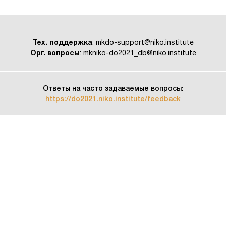
Тех. поддержка
: mkdo-support@niko.institute
Орг. вопросы
: mkniko-do2021_db@niko.institute
Ответы на часто задаваемые вопросы:
https://do2021.niko.institute/feedback
КОНТАКТНАЯ ИНФОРМАЦИЯ
МОСКВА, УЛ. РОССОЛИМО, Д. 17, СТР. 1
Email: info@niko.institute